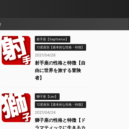
せ
射手座【Sagittarius】
12星座別【基本的な性格・特徴】
2021/04/26
射手座の性格と特徴【自
由に世界を旅する冒険
者】
獅子座【Leo】
12星座別【基本的な性格・特徴】
2021/04/24
獅子座の性格と特徴【ド
ラマティックに生きるカ