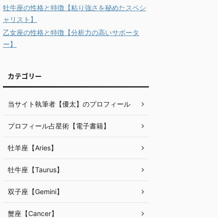
牡牛座の性格と特徴【粘り強さを秘めたスペシ
ャリスト】
乙女座の性格と特徴【分析力の高いサポータ
ー】
カテゴリー
当サイト執筆者【優太】のプロフィール
プロフィール占星術【電子書籍】
牡羊座【Aries】
牡牛座【Taurus】
双子座【Gemini】
蟹座【Cancer】