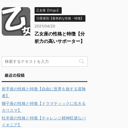
乙女座【Virgo】
12星座別【基本的な性格・特徴】
2021/04/20
乙女座の性格と特徴【分
析力の高いサポーター】
最近の投稿
射手座の性格と特徴【自由に世界を旅する冒険
者】
獅子座の性格と特徴【ドラマティックに生きる
カリスマ】
牡羊座の性格と特徴【チャレンジ精神旺盛なパ
イオニア】