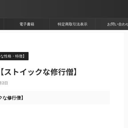
電子書籍
特定商取引法表示
お問い合わ
的な性格・特徴】
【ストイックな修行僧】
月2日
クな修行僧】