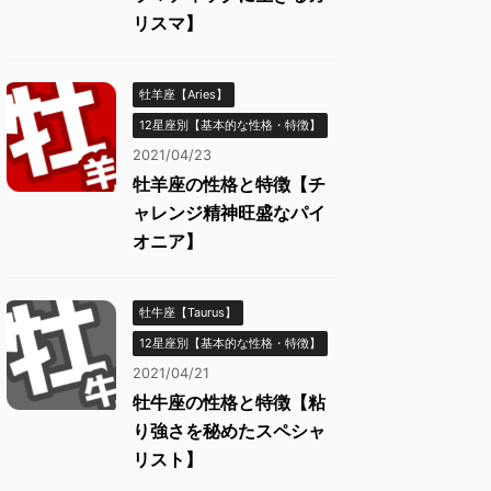
リスマ】
牡羊座【Aries】
12星座別【基本的な性格・特徴】
2021/04/23
牡羊座の性格と特徴【チ
ャレンジ精神旺盛なパイ
オニア】
牡牛座【Taurus】
12星座別【基本的な性格・特徴】
2021/04/21
牡牛座の性格と特徴【粘
り強さを秘めたスペシャ
リスト】